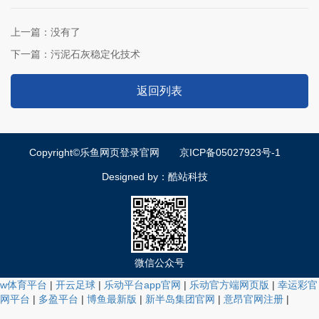
上一篇：
没有了
下一篇：
污泥石灰稳定化技术
返回列表
Copyright©乐鱼网页登录官网
京ICP备05027923号-1
Designed by：
酷站科技
微信公众号
w体育平台
|
开云足球
|
乐动平台app官网
|
乐动官方端网页版
|
幸运彩官
网平台
|
多盈平台
|
博鱼最新版
|
新半岛集团官网
|
意昂官网注册
|